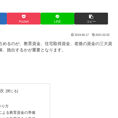
Pocket
LINE
コピー
2019.06.17
2021.02.02
占めるのが、教育資金、住宅取得資金、老後の資金の三大資
保、捻出するかが重要となります。
次
作り方
による教育資金の準備