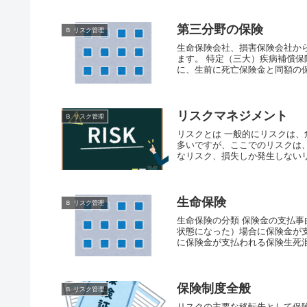
第三分野の保険
Ｂ リスク管理
生命保険会社、損害保険会社か
ます。 特定（三大）疾病補償保
に、生前に死亡保険金と同額の保
リスクマネジメント
Ｂ リスク管理
リスクとは 一般的にリスクは
多いですが、ここでのリスクは
なリスク、損失しか発生しないリ
生命保険
Ｂ リスク管理
生命保険の分類 保険金の支払事
状態になった）場合に保険金が
に保険金が支払われる保険生死混
保険制度全般
Ｂ リスク管理
リスクの主要な移転先として保