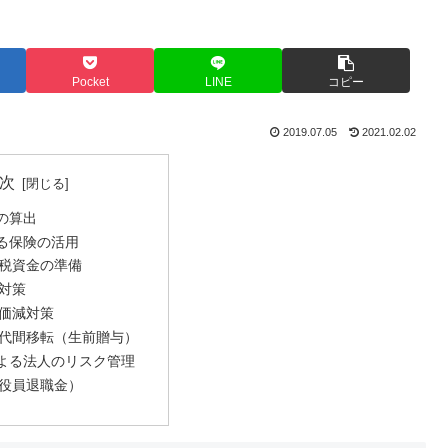
Pocket
LINE
コピー
2019.07.05
2021.02.02
次
の算出
る保険の活用
税資金の準備
対策
価減対策
代間移転（生前贈与）
よる法人のリスク管理
役員退職金）