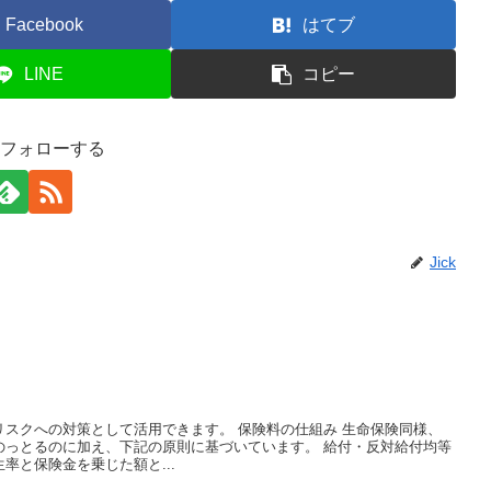
Facebook
はてブ
LINE
コピー
kをフォローする
Jick
スクへの対策として活用できます。 保険料の仕組み 生命保険同様、
のっとるのに加え、下記の原則に基づいています。 給付・反対給付均等
率と保険金を乗じた額と...