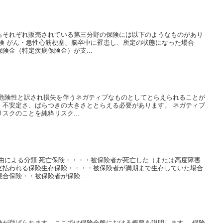
らそれぞれ販売されている第三分野の保険には以下のようなものがあり
険 がん・急性心筋梗塞、脳卒中に罹患し、所定の状態になった場合
険金（特定疾病保険金）が支...
、危険性と訳され損失を伴うネガティブなものとしてとらえられることが
、不安定さ、ばらつきの大きさととらえる必要があります。 ネガティブ
スクのことを純粋リスク...
由による分類 死亡保険・・・・被保険者が死亡した（または高度障害
支払われる保険生存保険・・・・被保険者が満期まで生存していた場合
合保険・・被保険者が保険...
険が挙げられます。ここでは保険全般における概要を説明します。 保険