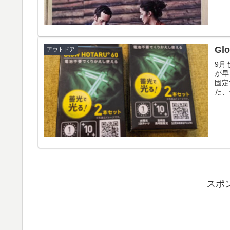
Gl
アウトドア
9月
が早
固定
た、
スポ