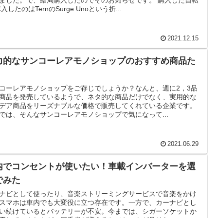
入したのはTernのSurge Unoという折...
2021.12.15
力的なサンコーレアモノショップのおすすめ商品た
コーレアモノショップをご存じでしょうか？なんと、週に2，3品
商品を発売しているようで、ネタ的な商品だけでなく、実用的な
デア商品をリーズナブルな価格で販売してくれている企業です。
では、そんなサンコーレアモノショップで気になって...
2021.06.29
内でコンセントが使いたい！車載インバーターを選
でみた
ナビとして使ったり、音楽ストリーミングサービスで音楽をかけ
スマホは車内でも大変役に立つ存在です。一方で、カーナビとし
い続けているとバッテリーが不安。今までは、シガーソケットか