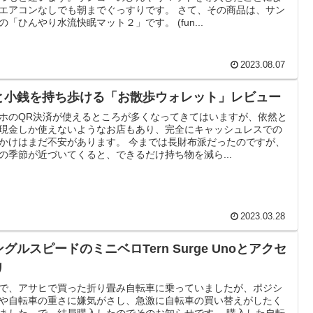
エアコンなしでも朝までぐっすりです。 さて、その商品は、サン
の「ひんやり水流快眠マット２」です。 (fun...
2023.08.07
と小銭を持ち歩ける「お散歩ウォレット」レビュー
ホのQR決済が使えるところが多くなってきてはいますが、依然と
現金しか使えないようなお店もあり、完全にキャッシュレスでの
かけはまだ不安があります。 今までは長財布派だったのですが、
の季節が近づいてくると、できるだけ持ち物を減ら...
2023.03.28
グルスピードのミニベロTern Surge Unoとアクセ
リ
で、アサヒで買った折り畳み自転車に乗っていましたが、ポジシ
や自転車の重さに嫌気がさし、急激に自転車の買い替えがしたく
ました。で、結局購入したのでそのお知らせです。 購入した自転