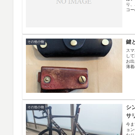
り、
コー
鍵
その他小物
スマ
して
お出
薄着
シン
その他小物
サ
今ま
ョン
なり