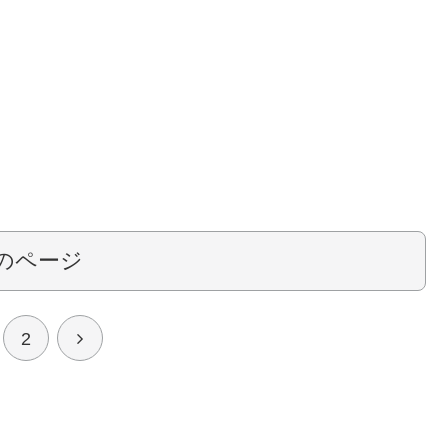
のページ
次
2
へ