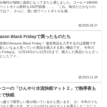
み物代が地味に負担になってきたと感じました。コーヒー1杯400
ペットボトル飲料も150円前後……。「これ、毎日だとかなりの
では？」 さらに、使い捨てペットボトルを減...
2025.04.27
azon Black Fridayで買ったものたち
恒例のAmazon Black Friday！ 激安商品を入手するのは困難です
欲しいなぁと思っていた商品を購入する良い機会です。 今年の
ack Fridayは、11月24日から12月1日まで。購入した商品たちとざっ
としたファ...
2023.11.28
ンコーの「ひんやり水流快眠マット２」で熱帯夜も
まで快眠
っ盛りで寝苦しい夜が続いているかと思います。 が、今年のうち
つもと違います。サンコーのひんやりマットを導入したことによ