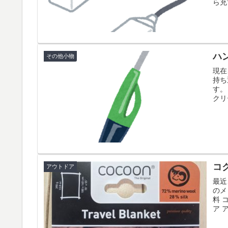
ら充
ハ
その他小物
現在
持ち
す。
クリ
コ
アウトドア
最近
のメ
料 
ア 