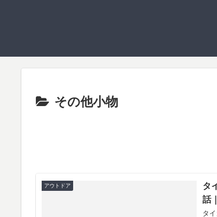
その他小物
タ
アウトドア
話
タイ