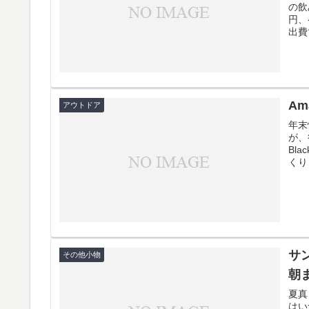
の飲
円、
出費
Am
アウトドア
年末
が、
Bl
くり
サ
その他小物
朝
夏真
はい