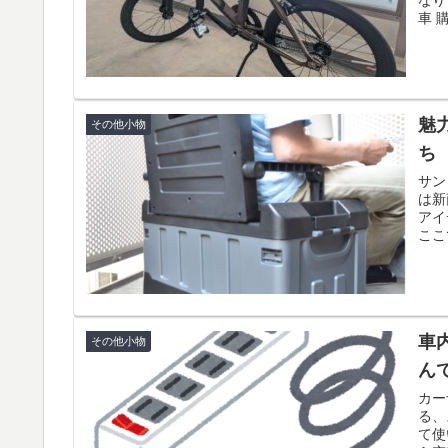
車 購
魅
その他小物
ち
サン
は新
アイ
ここ
車
その他小物
ん
カー
る、
て使